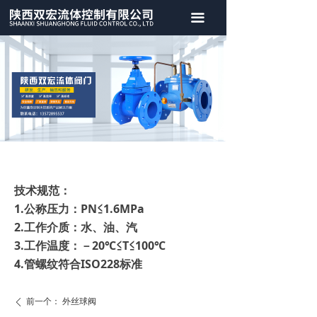
首页
끀
关于我们
产品中心
案例展示
新闻中心
联系我们
技术规范：
1.公称压力：PN≤1.6MPa
2.工作介质：水、油、汽
3.工作温度：－20℃≤T≤100℃
4.管螺纹符合ISO228标准
前一个：
外丝球阀
ꄴ