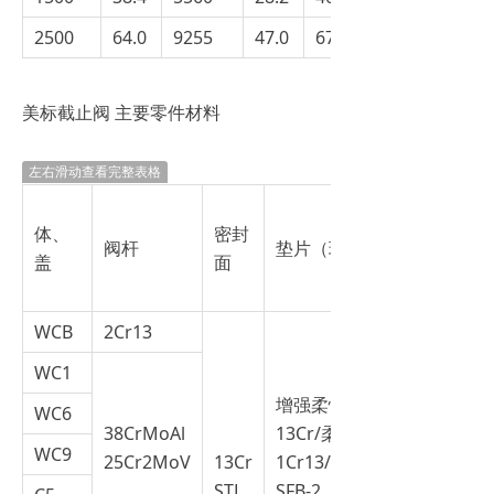
2500
64.0
9255
47.0
6790
美标截止阀 主要零件材料
左右滑动查看完整表格
体、
密封
阀杆
垫片（环）
盖
面
WCB
2Cr13
WC1
增强柔性石墨
WC6
38CrMoAl
13Cr/柔性石墨
WC9
25Cr2MoV
13Cr
1Cr13/Flexible
STL
SFB-2