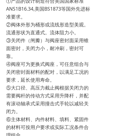
①产品的设计制造符合美国国家标准
ANS1B16.34,美国BS1873等国外先进标
准要求。
②阀体外形为桶形或流线形造型美观。
流通形状为直通式。流体阻力小。
③关闭件（闸瓣）与阀座密封面采用锥
面密封，关闭力小，耐冲刷，密封可
靠。
④阀座可为更换式阀座，可任意组合与
关闭密封面材料的配对，以满足工况的
要求，延长使用寿命。
⑤大口径、高压力截止阀根据关闭力的
需要阀杆的传动方式采用升降杆，并配
有滚动轴承式采用撞击式手轮以减轻关
闭力。
⑥主体材料、内件材料、填料、紧固件
的材料可按用户要求或实际工况条件合
理组合。