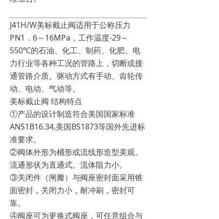
J41H/W美标截止阀适用于公称压力
PN1．6～16MPa，工作温度-29～
550℃的石油、化工、制药、化肥、电
力行业等各种工况的管路上，切断或接
通管路介质。驱动方式有手动、齿轮传
动、电动、气动等。
美标截止阀 结构特点
①产品的设计制造符合美国国家标准
ANS1B16.34,美国BS1873等国外先进标
准要求。
②阀体外形为桶形或流线形造型美观。
流通形状为直通式。流体阻力小。
③关闭件（闸瓣）与阀座密封面采用锥
面密封，关闭力小，耐冲刷，密封可
靠。
④阀座可为更换式阀座，可任意组合与