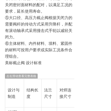
关闭密封面材料的配对，以满足工况的
要求，延长使用寿命。
⑤大口径、高压力截止阀根据关闭力的
需要阀杆的传动方式采用升降杆，并配
有滚动轴承式采用撞击式手轮以减轻关
闭力。
⑥主体材料、内件材料、填料、紧固件
的材料可按用户要求或实际工况条件合
理组合。
美标截止阀 设计标准
左右滑动查看完整表格
设计与
结构长
法兰
对焊连
压力-
制造
度
尺寸
接尺寸
温度