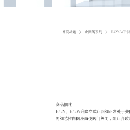
首页标题
ꄲ
止回阀系列
ꄲ
H42Y/W
商品描述
H42Y、H42W升降立式止回阀正常处
将阀芯推向阀座而使阀门关闭，阻止介质