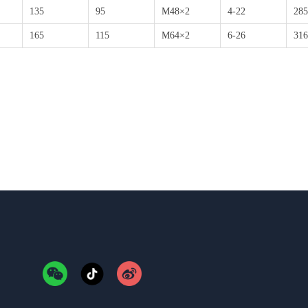
135
95
M48×2
4-22
285
165
115
M64×2
6-26
316