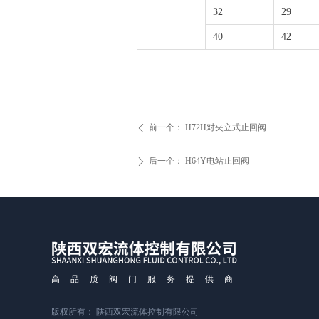
32
29
40
42
前一个：
H72H对夹立式止回阀
ꄴ
后一个：
H64Y电站止回阀
ꄲ
高品质阀门服务提供商
版权所有：
陕西双宏流体控制有限公司