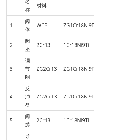
名
材料
称
阀
1
WCB
ZG1Cr18Ni9Ti
体
阀
2
2Cr13
1Cr18Ni9Ti
座
调
3
节
ZG2Cr13
ZG1Cr18Ni9Ti
圈
反
4
冲
ZG2Cr13
ZG1Cr18Ni9Ti
盘
阀
5
2Cr13
1Cr18Ni9Ti
瓣
导