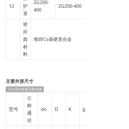
ZG200-
12
护
ZG200-400
400
罩
密
封
面
堆焊Co基硬质合金
材
料
主要
外形尺寸
左右滑动查看完整表格
公
称
型号
do
D
K
g
通
径