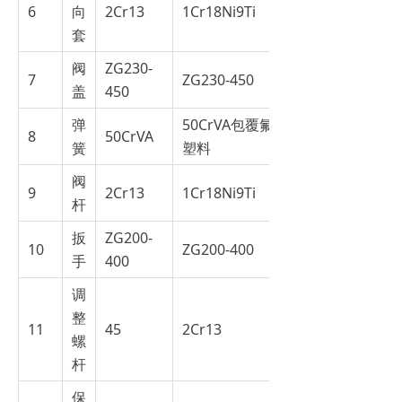
6
向
2Cr13
1Cr18Ni9Ti
套
阀
ZG230-
7
ZG230-450
盖
450
弹
50CrVA包覆氟
8
50CrVA
簧
塑料
阀
9
2Cr13
1Cr18Ni9Ti
杆
扳
ZG200-
10
ZG200-400
手
400
调
整
11
45
2Cr13
螺
杆
保