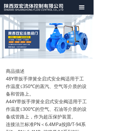
首页
끀
关于我们
产品中心
案例展示
新闻中心
商品描述
联系我们
48Y带扳手弹簧全启式安全阀适用于工
作温度≤350℃的蒸汽、空气等介质的设
备和管路上。
A44Y带扳手弹簧全启式安全阀适用于工
作温度≤300℃的空气、石油等介质的设
备或管路上，作为超压保护装置。
连接法兰标准PN＜6.4MPa按JB/T-94系