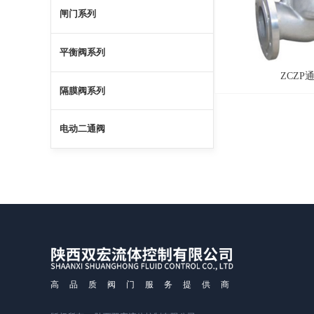
闸门系列
平衡阀系列
ZCZP
隔膜阀系列
电动二通阀
高品质阀门服务提供商