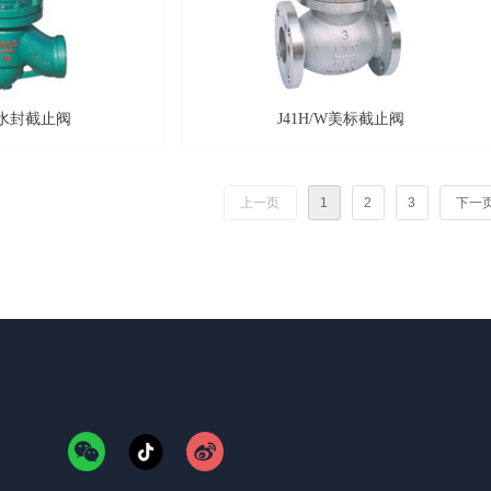
1H水封截止阀
J41H/W美标截止阀
上一页
1
2
3
下一